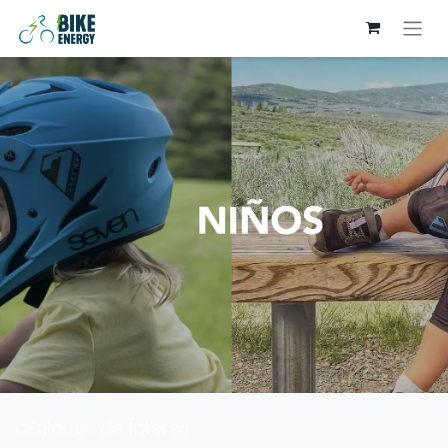
aEnlaces de Ínteres